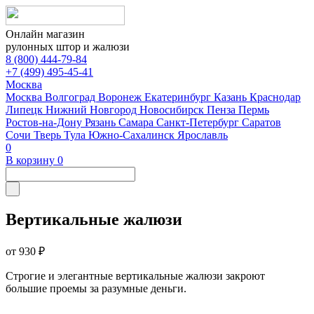
Онлайн магазин
рулонных штор и жалюзи
8 (800) 444-79-84
+7 (499) 495-45-41
Москва
Москва
Волгоград
Воронеж
Екатеринбург
Казань
Краснодар
Липецк
Нижний Новгород
Новосибирск
Пенза
Пермь
Ростов-на-Дону
Рязань
Самара
Санкт-Петербург
Саратов
Сочи
Тверь
Тула
Южно-Сахалинск
Ярославль
0
В корзину
0
Вертикальные жалюзи
от 930 ₽
Строгие и элегантные вертикальные жалюзи закроют
большие проемы за разумные деньги.