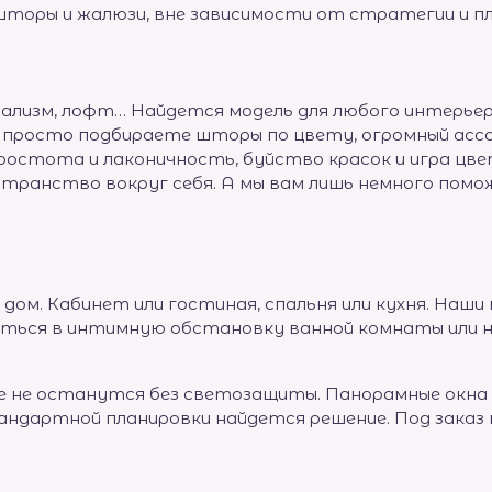
шторы и жалюзи, вне зависимости от стратегии и п
ализм, лофт… Найдется модель для любого интерьерн
а просто подбираете шторы по цвету, огромный ас
простота и лаконичность, буйство красок и игра цв
транство вокруг себя. А мы вам лишь немного помо
 дом. Кабинет или гостиная, спальня или кухня. На
аться в интимную обстановку ванной комнаты или 
не останутся без светозащиты. Панорамные окна в
андартной планировки найдется решение. Под заказ