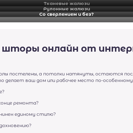
Тканевые жалюзи
Рулонные жалюзи
Со сверлением и без?
 шторы онлайн от интер
полы постелены, а потолки натянуты, остаются посл
то делает ваш дом или рабочее место по-особенном
е?
конце ремонта?
чинен единому стилю?
вдохновению?