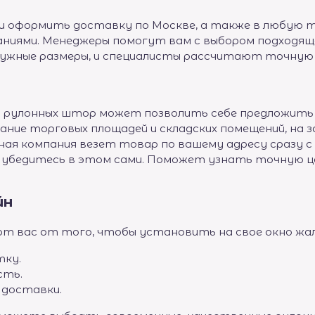
и оформить доставку по Москве, а также в любую т
иями. Менеджеры помогут вам с выбором подходяще
нужные размеры, и специалисты рассчитают точную
 рулонных штор может позволить себе предложить м
ание торговых площадей и складских помещений, на
ная компания везет товар по вашему адресу сразу с
о убедитесь в этом сами. Поможет узнать точную ц
йн
ют вас от того, чтобы установить на свое окно жа
тку.
сть.
 доставки.