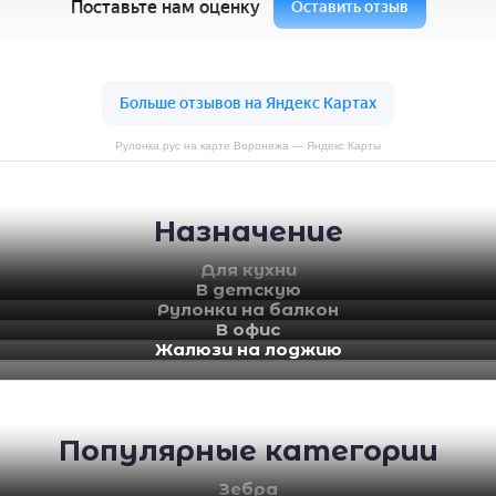
Рулонка.рус на карте Воронежа — Яндекс Карты
Назначение
Для кухни
В детскую
Рулонки на балкон
В офис
Жалюзи на лоджию
Популярные категории
Зебра