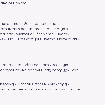
лана ремонта.
ого стиля. Если вы вовсе не
сортимент расцветок и текстур к
ета, спокойствие и безмятежность –
жем. Наши текстуры, цвета, материалы
ши шторы способны создать веселую
настроить на рабочий лад сотрудников
еранды, угловые проемы мансарды,
 мы изготовим жалюзи и рулонные шторы