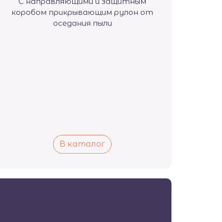
С направляющими и защитным
коробом прикрывающим рулон от
оседания пыли
В каталог