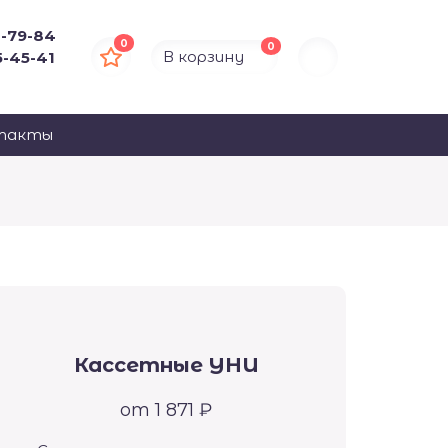
4-79-84
0
0
В корзину
5-45-41
такты
Кассетные УНИ
от 1 871 ₽