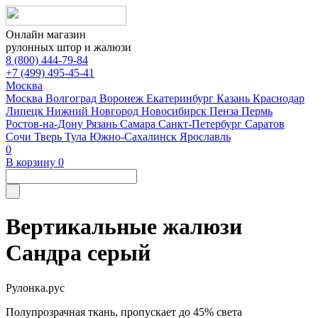
Онлайн магазин
рулонных штор и жалюзи
8 (800) 444-79-84
+7 (499) 495-45-41
Москва
Москва
Волгоград
Воронеж
Екатеринбург
Казань
Краснодар
Липецк
Нижний Новгород
Новосибирск
Пенза
Пермь
Ростов-на-Дону
Рязань
Самара
Санкт-Петербург
Саратов
Сочи
Тверь
Тула
Южно-Сахалинск
Ярославль
0
В корзину
0
Вертикальные жалюзи
Сандра серый
Рулонка.рус
Полупрозрачная ткань, пропускает до 45% света