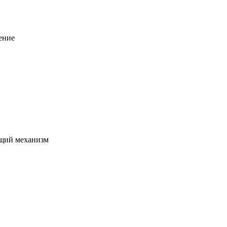
ение
щий механизм