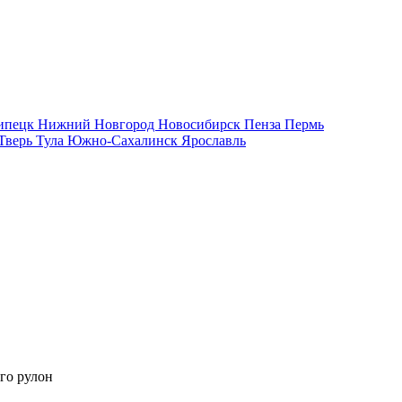
ипецк
Нижний Новгород
Новосибирск
Пенза
Пермь
Тверь
Тула
Южно-Сахалинск
Ярославль
го рулон