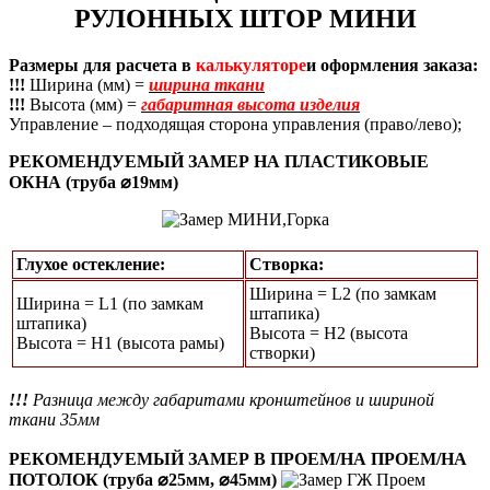
РУЛОННЫХ ШТОР МИНИ
Размеры для расчета в
калькуляторе
и оформления заказа:
!!!
Ширина (мм) =
ширина ткани
!!!
Высота (мм) =
габаритная высота изделия
Управление – подходящая сторона управления (право/лево);
РЕКОМЕНДУЕМЫЙ ЗАМЕР НА ПЛАСТИКОВЫЕ
ОКНА (труба ⌀19мм)
Глухое остекление:
Створка:
Ширина = L2 (по замкам
Ширина = L1 (по замкам
штапика)
штапика)
Высота = H2 (высота
Высота = Н1 (высота рамы)
створки)
!!!
Разница между габаритами кронштейнов и шириной
ткани 35мм
РЕКОМЕНДУЕМЫЙ ЗАМЕР В ПРОЕМ/НА ПРОЕМ/НА
ПОТОЛОК (труба ⌀25мм, ⌀45мм)