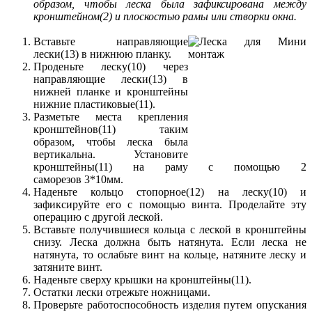
образом, чтобы леска была зафиксирована между
кронштейном(2) и плоскостью рамы или створки окна.
Вставьте направляющие
лески(13) в нижнюю планку.
Проденьте леску(10) через
направляющие лески(13) в
нижней планке и кронштейны
нижние пластиковые(11).
Разметьте места крепления
кронштейнов(11) таким
образом, чтобы леска была
вертикальна. Установите
кронштейны(11) на раму с помощью 2
саморезов 3*10мм.
Наденьте кольцо стопорное(12) на леску(10) и
зафиксируйте его с помощью винта. Проделайте эту
операцию с другой леской.
Вставьте получившиеся кольца с леской в кронштейны
снизу. Леска должна быть натянута. Если леска не
натянута, то ослабьте винт на кольце, натяните леску и
затяните винт.
Наденьте сверху крышки на кронштейны(11).
Остатки лески отрежьте ножницами.
Проверьте работоспособность изделия путем опускания