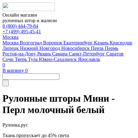
Онлайн магазин
рулонных штор и жалюзи
8 (800) 444-79-84
+7 (499) 495-45-41
Москва
Москва
Волгоград
Воронеж
Екатеринбург
Казань
Краснодар
Липецк
Нижний Новгород
Новосибирск
Пенза
Пермь
Ростов-на-Дону
Рязань
Самара
Санкт-Петербург
Саратов
Сочи
Тверь
Тула
Южно-Сахалинск
Ярославль
0
В корзину
0
Рулонные шторы Мини -
Перл молочный белый
Рулонка.рус
Ткань пропускает до 45% света