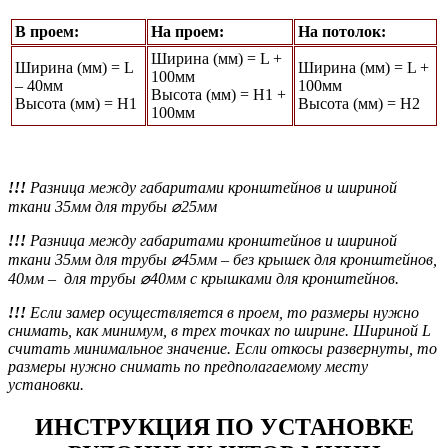
В проем:
На проем:
На потолок:
Ширина (мм) = L +
Ширина (мм) = L
Ширина (мм) = L +
100мм
– 40мм
100мм
Высота (мм) = Н1 +
Высота (мм) = Н1
Высота (мм) = Н2
100мм
!!!
Разница между габаритами кронштейнов и шириной
ткани 35мм для трубы ⌀25мм
!!!
Разница между габаритами кронштейнов и шириной
ткани 35мм для трубы ⌀45мм
– без крышек для кронштейнов,
40мм – для трубы ⌀40мм с крышками для кронштейнов.
!!!
Если замер осуществляется в проем, то размеры нужно
снимать, как минимум, в трех точках по ширине. Шириной L
считать минимальное значение. Если откосы развернуты, то
размеры нужно снимать по предполагаемому месту
установки.
ИНСТРУКЦИЯ ПО УСТАНОВКЕ