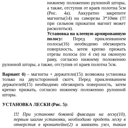
нижнему положению рулонной шторы,
а также, отступив от краев полотна 5см
(Рис. 4а). Аккуратно закрепите
магниты(14) на саморезы 3*10мм (!!!
при сильном прижатии магнит может
расколоться).
Установка на клеевую армированную
полосу:
Перед приклеиванием
полосы(16) необходимо обезжирить
поверхность, затем крепко прижать
отрезы полосы (по 4 см) на оконную
раму, согласно нижнему положению
рулонной шторы, а также, отступив от краев полотна 5см.
Вариант б)
– магниты + держатели(15): возможна установка
только на двухсторонний скотч. Перед приклеиванием
держателей(15) необходимо обезжирить поверхность, затем
крепко прижать, согласно нижнему положению рулонной
шторы.
УСТАНОВКА ЛЕСКИ (Рис. 5):
!!!
При установке боковой фиксации на леску(10),
первым шагом установки, необходимо продеть леску в
отверстия в кронштейне(2) и завязать узел, таким