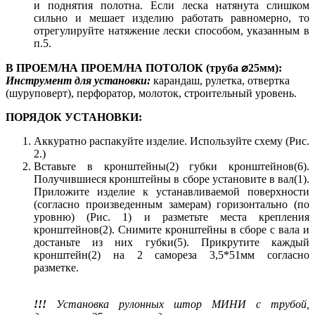
и поднятия полотна. Если леска натянута слишком
сильно и мешает изделию работать равномерно, то
отрегулируйте натяжение лески способом, указанным в
п.5.
В ПРОЕМ/НА ПРОЕМ/НА ПОТОЛОК (труба ⌀25мм):
Инструмент для установки:
карандаш, рулетка, отвертка
(шуруповерт), перфоратор, молоток, строительный уровень.
ПОРЯДОК УСТАНОВКИ:
Аккуратно распакуйте изделие. Используйте схему (Рис.
2.)
Вставьте в кронштейны(2) губки кронштейнов(6).
Получившиеся кронштейны в сборе установите в вал(1).
Приложите изделие к устанавливаемой поверхности
(согласно произведенным замерам) горизонтально (по
уровню) (Рис. 1) и разметьте места крепления
кронштейнов(2). Снимите кронштейны в сборе с вала и
достаньте из них губки(5). Прикрутите каждый
кронштейн(2) на 2 самореза 3,5*51мм согласно
разметке.
!!!
Установка рулонных штор МИНИ с трубой,