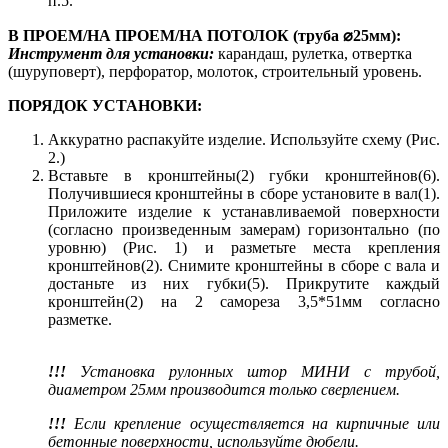
п.5.
В ПРОЕМ/НА ПРОЕМ/НА ПОТОЛОК (труба ⌀25мм):
Инструмент для установки:
карандаш, рулетка, отвертка
(шуруповерт), перфоратор, молоток, строительный уровень.
ПОРЯДОК УСТАНОВКИ:
Аккуратно распакуйте изделие. Используйте схему (Рис.
2.)
Вставьте в кронштейны(2) губки кронштейнов(6).
Получившиеся кронштейны в сборе установите в вал(1).
Приложите изделие к устанавливаемой поверхности
(согласно произведенным замерам) горизонтально (по
уровню) (Рис. 1) и разметьте места крепления
кронштейнов(2). Снимите кронштейны в сборе с вала и
достаньте из них губки(5). Прикрутите каждый
кронштейн(2) на 2 самореза 3,5*51мм согласно
разметке.
!!!
Установка рулонных штор МИНИ с трубой,
диаметром 25мм производится только сверлением.
!!!
Если крепление осуществляется на кирпичные или
бетонные поверхности, используйте дюбели.