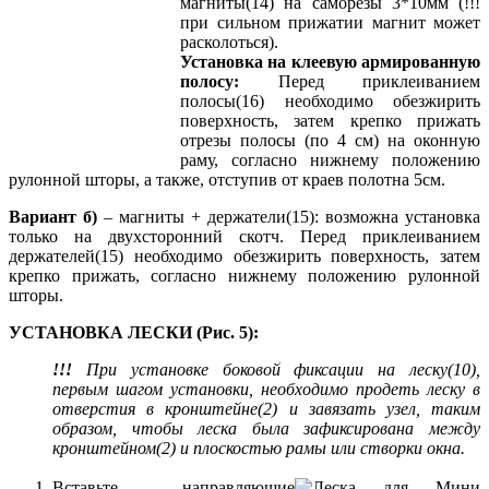
магниты(14) на саморезы 3*10мм (!!!
при сильном прижатии магнит может
расколоться).
Установка на клеевую армированную
полосу:
Перед приклеиванием
полосы(16) необходимо обезжирить
поверхность, затем крепко прижать
отрезы полосы (по 4 см) на оконную
раму, согласно нижнему положению
рулонной шторы, а также, отступив от краев полотна 5см.
Вариант б)
– магниты + держатели(15): возможна установка
только на двухсторонний скотч. Перед приклеиванием
держателей(15) необходимо обезжирить поверхность, затем
крепко прижать, согласно нижнему положению рулонной
шторы.
УСТАНОВКА ЛЕСКИ (Рис. 5):
!!!
При установке боковой фиксации на леску(10),
первым шагом установки, необходимо продеть леску в
отверстия в кронштейне(2) и завязать узел, таким
образом, чтобы леска была зафиксирована между
кронштейном(2) и плоскостью рамы или створки окна.
Вставьте направляющие