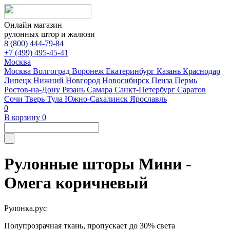
Онлайн магазин
рулонных штор и жалюзи
8 (800) 444-79-84
+7 (499) 495-45-41
Москва
Москва
Волгоград
Воронеж
Екатеринбург
Казань
Краснодар
Липецк
Нижний Новгород
Новосибирск
Пенза
Пермь
Ростов-на-Дону
Рязань
Самара
Санкт-Петербург
Саратов
Сочи
Тверь
Тула
Южно-Сахалинск
Ярославль
0
В корзину
0
Рулонные шторы Мини -
Омега коричневый
Рулонка.рус
Полупрозрачная ткань, пропускает до 30% света