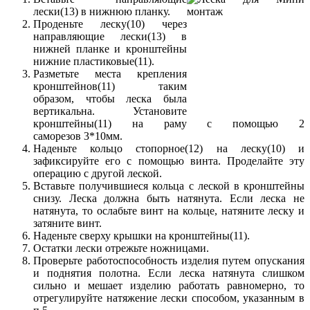
лески(13) в нижнюю планку.
Проденьте леску(10) через
направляющие лески(13) в
нижней планке и кронштейны
нижние пластиковые(11).
Разметьте места крепления
кронштейнов(11) таким
образом, чтобы леска была
вертикальна. Установите
кронштейны(11) на раму с помощью 2
саморезов 3*10мм.
Наденьте кольцо стопорное(12) на леску(10) и
зафиксируйте его с помощью винта. Проделайте эту
операцию с другой леской.
Вставьте получившиеся кольца с леской в кронштейны
снизу. Леска должна быть натянута. Если леска не
натянута, то ослабьте винт на кольце, натяните леску и
затяните винт.
Наденьте сверху крышки на кронштейны(11).
Остатки лески отрежьте ножницами.
Проверьте работоспособность изделия путем опускания
и поднятия полотна. Если леска натянута слишком
сильно и мешает изделию работать равномерно, то
отрегулируйте натяжение лески способом, указанным в