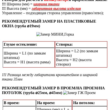
!!!
Ширина (мм) =
ширина ткани
!!!
Высота (мм) =
габаритная высота изделия
Управление – подходящая сторона управления (право/лево);
РЕКОМЕНДУЕМЫЙ ЗАМЕР НА ПЛАСТИКОВЫЕ
ОКНА (труба ⌀19мм)
Глухое остекление:
Створка:
Ширина = L2 (по замкам
Ширина = L1 (по замкам
штапика)
штапика)
Высота = H2 (высота
Высота = Н1 (высота рамы)
створки)
!!!
Разница между габаритами кронштейнов и шириной
ткани 35мм
РЕКОМЕНДУЕМЫЙ ЗАМЕР В ПРОЕМ/НА ПРОЕМ/НА
ПОТОЛОК (труба ⌀25мм, ⌀45мм)
В проем:
На проем:
На потолок:
Ширина (мм) = L +