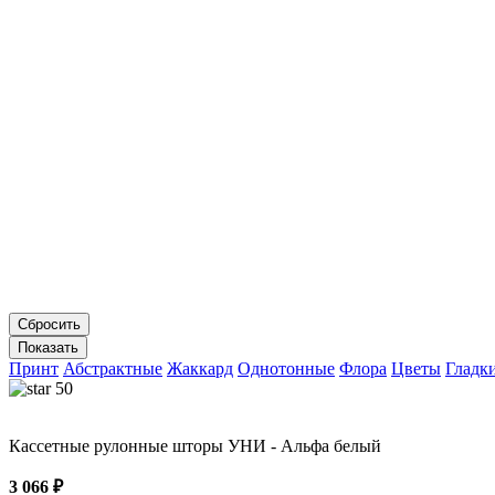
Принт
Абстрактные
Жаккард
Однотонные
Флора
Цветы
Гладк
50
Кассетные рулонные шторы УНИ - Альфа белый
3 066 ₽