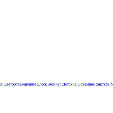
ие
Светоотражающие
Блеск
Жемчуг
Детские
Объемная фактура
М