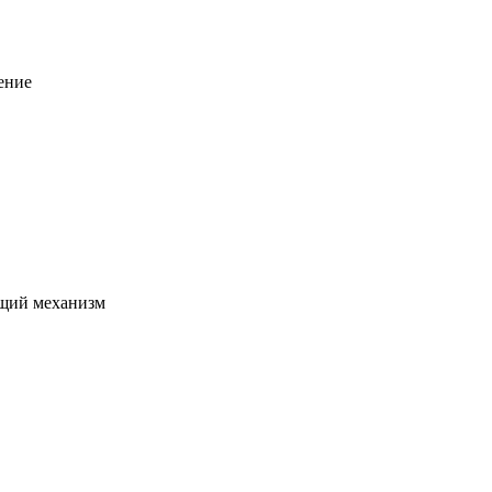
ение
щий механизм