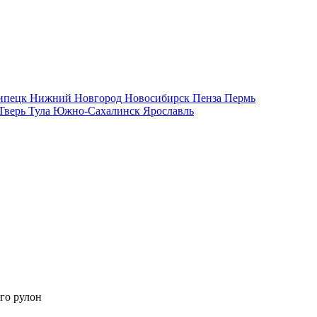
ипецк
Нижний Новгород
Новосибирск
Пенза
Пермь
Тверь
Тула
Южно-Сахалинск
Ярославль
го рулон