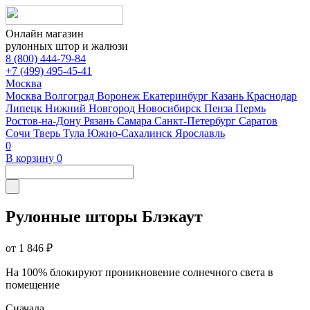
Онлайн магазин
рулонных штор и жалюзи
8 (800) 444-79-84
+7 (499) 495-45-41
Москва
Москва
Волгоград
Воронеж
Екатеринбург
Казань
Краснодар
Липецк
Нижний Новгород
Новосибирск
Пенза
Пермь
Ростов-на-Дону
Рязань
Самара
Санкт-Петербург
Саратов
Сочи
Тверь
Тула
Южно-Сахалинск
Ярославль
0
В корзину
0
Рулонные шторы Блэкаут
от 1 846 ₽
На 100% блокируют проникновение солнечного света в
помещение
Сначала