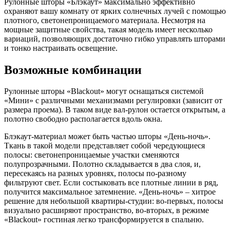
Рулонные шторы «Блэкаут» максимально эффективно
охраняют вашу комнату от ярких солнечных лучей с помощью
плотного, светонепроницаемого материала. Несмотря на
мощные защитные свойства, такая модель имеет несколько
вариаций, позволяющих достаточно гибко управлять шторами
и тонко настраивать освещение.
Возможные комбинации
Рулонные шторы «Blackout» могут оснащаться системой
«Мини» с различными механизмами регулировки (зависит от
размера проема). В таком виде вал-рулон остается открытым, а
полотно свободно располагается вдоль окна.
Блэкаут-материал может быть частью шторы «День-ночь».
Ткань в такой модели представляет собой чередующиеся
полосы: светонепроницаемые участки сменяются
полупрозрачными. Полотно складывается в два слоя, и,
пересекаясь на разных уровнях, полосы по-разному
фильтруют свет. Если состыковать все плотные линии в ряд,
получится максимальное затемнение. «День-ночь» – хитрое
решение для небольшой квартиры-студии: во-первых, полосы
визуально расширяют пространство, во-вторых, в режиме
«Blackout» гостиная легко трансформируется в спальню.