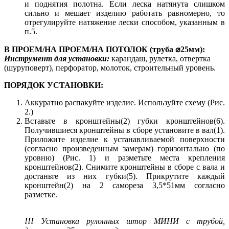
и поднятия полотна. Если леска натянута слишком
сильно и мешает изделию работать равномерно, то
отрегулируйте натяжение лески способом, указанным в
п.5.
В ПРОЕМ/НА ПРОЕМ/НА ПОТОЛОК (труба ⌀25мм):
Инструмент для установки:
карандаш, рулетка, отвертка
(шуруповерт), перфоратор, молоток, строительный уровень.
ПОРЯДОК УСТАНОВКИ:
Аккуратно распакуйте изделие. Используйте схему (Рис.
2.)
Вставьте в кронштейны(2) губки кронштейнов(6).
Получившиеся кронштейны в сборе установите в вал(1).
Приложите изделие к устанавливаемой поверхности
(согласно произведенным замерам) горизонтально (по
уровню) (Рис. 1) и разметьте места крепления
кронштейнов(2). Снимите кронштейны в сборе с вала и
достаньте из них губки(5). Прикрутите каждый
кронштейн(2) на 2 самореза 3,5*51мм согласно
разметке.
!!!
Установка рулонных штор МИНИ с трубой,