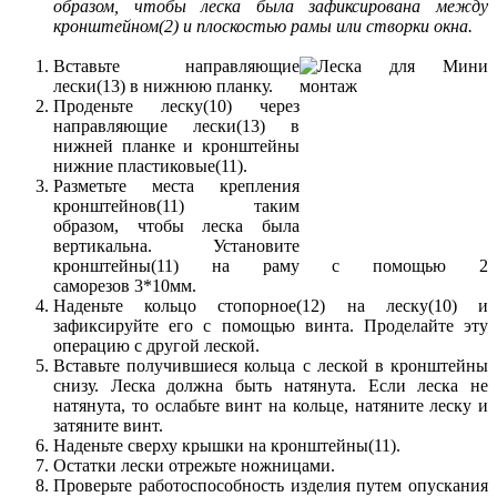
образом, чтобы леска была зафиксирована между
кронштейном(2) и плоскостью рамы или створки окна.
Вставьте направляющие
лески(13) в нижнюю планку.
Проденьте леску(10) через
направляющие лески(13) в
нижней планке и кронштейны
нижние пластиковые(11).
Разметьте места крепления
кронштейнов(11) таким
образом, чтобы леска была
вертикальна. Установите
кронштейны(11) на раму с помощью 2
саморезов 3*10мм.
Наденьте кольцо стопорное(12) на леску(10) и
зафиксируйте его с помощью винта. Проделайте эту
операцию с другой леской.
Вставьте получившиеся кольца с леской в кронштейны
снизу. Леска должна быть натянута. Если леска не
натянута, то ослабьте винт на кольце, натяните леску и
затяните винт.
Наденьте сверху крышки на кронштейны(11).
Остатки лески отрежьте ножницами.
Проверьте работоспособность изделия путем опускания