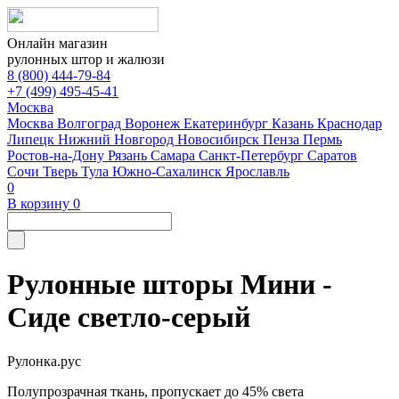
Онлайн магазин
рулонных штор и жалюзи
8 (800) 444-79-84
+7 (499) 495-45-41
Москва
Москва
Волгоград
Воронеж
Екатеринбург
Казань
Краснодар
Липецк
Нижний Новгород
Новосибирск
Пенза
Пермь
Ростов-на-Дону
Рязань
Самара
Санкт-Петербург
Саратов
Сочи
Тверь
Тула
Южно-Сахалинск
Ярославль
0
В корзину
0
Рулонные шторы Мини -
Сиде светло-серый
Рулонка.рус
Полупрозрачная ткань, пропускает до 45% света