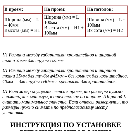
В проем:
На проем:
На потолок:
Ширина (мм) = L +
Ширина (мм) = L
Ширина (мм) = L +
100мм
– 40мм
100мм
Высота (мм) = Н1 +
Высота (мм) = Н1
Высота (мм) = Н2
100мм
!!!
Разница между габаритами кронштейнов и шириной
ткани 35мм для трубы ⌀25мм
!!!
Разница между габаритами кронштейнов и шириной
ткани 35мм для трубы ⌀45мм
– без крышек для кронштейнов,
40мм – для трубы ⌀40мм с крышками для кронштейнов.
!!!
Если замер осуществляется в проем, то размеры нужно
снимать, как минимум, в трех точках по ширине. Шириной L
считать минимальное значение. Если откосы развернуты, то
размеры нужно снимать по предполагаемому месту
установки.
ИНСТРУКЦИЯ ПО УСТАНОВКЕ