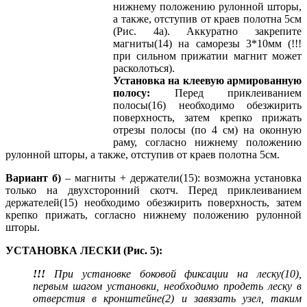
нижнему положению рулонной шторы,
а также, отступив от краев полотна 5см
(Рис. 4а). Аккуратно закрепите
магниты(14) на саморезы 3*10мм (!!!
при сильном прижатии магнит может
расколоться).
Установка на клеевую армированную
полосу:
Перед приклеиванием
полосы(16) необходимо обезжирить
поверхность, затем крепко прижать
отрезы полосы (по 4 см) на оконную
раму, согласно нижнему положению
рулонной шторы, а также, отступив от краев полотна 5см.
Вариант б)
– магниты + держатели(15): возможна установка
только на двухсторонний скотч. Перед приклеиванием
держателей(15) необходимо обезжирить поверхность, затем
крепко прижать, согласно нижнему положению рулонной
шторы.
УСТАНОВКА ЛЕСКИ (Рис. 5):
!!!
При установке боковой фиксации на леску(10),
первым шагом установки, необходимо продеть леску в
отверстия в кронштейне(2) и завязать узел, таким