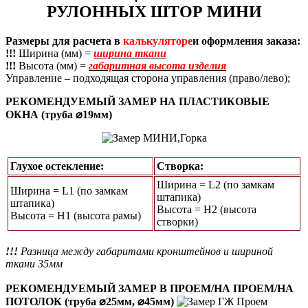
РУЛОННЫХ ШТОР МИНИ
Размеры для расчета в
калькуляторе
и оформления заказа:
!!!
Ширина (мм) =
ширина ткани
!!!
Высота (мм) =
габаритная высота изделия
Управление – подходящая сторона управления (право/лево);
РЕКОМЕНДУЕМЫЙ ЗАМЕР НА ПЛАСТИКОВЫЕ
ОКНА (труба ⌀19мм)
Глухое остекление:
Створка:
Ширина = L2 (по замкам
Ширина = L1 (по замкам
штапика)
штапика)
Высота = H2 (высота
Высота = Н1 (высота рамы)
створки)
!!!
Разница между габаритами кронштейнов и шириной
ткани 35мм
РЕКОМЕНДУЕМЫЙ ЗАМЕР В ПРОЕМ/НА ПРОЕМ/НА
ПОТОЛОК (труба ⌀25мм, ⌀45мм)