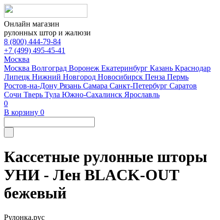
Онлайн магазин
рулонных штор и жалюзи
8 (800) 444-79-84
+7 (499) 495-45-41
Москва
Москва
Волгоград
Воронеж
Екатеринбург
Казань
Краснодар
Липецк
Нижний Новгород
Новосибирск
Пенза
Пермь
Ростов-на-Дону
Рязань
Самара
Санкт-Петербург
Саратов
Сочи
Тверь
Тула
Южно-Сахалинск
Ярославль
0
В корзину
0
Кассетные рулонные шторы
УНИ - Лен BLACK-OUT
бежевый
Рулонка.рус