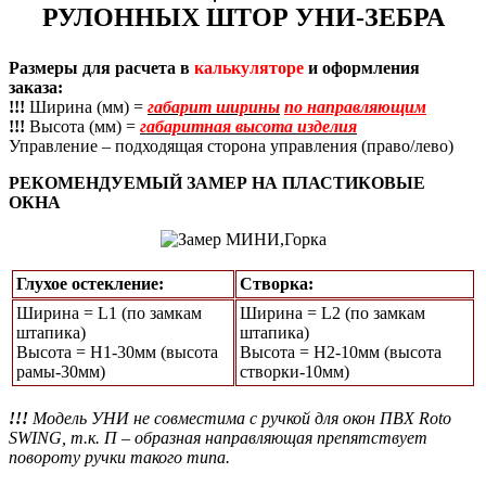
РУЛОННЫХ ШТОР УНИ-ЗЕБРА
Размеры для расчета в
калькуляторе
и оформления
заказа:
!!!
Ширина (мм) =
габарит ширины
по направляющим
!!!
Высота (мм) =
габаритная высота изделия
Управление – подходящая сторона управления (право/лево)
РЕКОМЕНДУЕМЫЙ ЗАМЕР НА ПЛАСТИКОВЫЕ
ОКНА
Глухое остекление:
Створка:
Ширина = L1 (по замкам
Ширина = L2 (по замкам
штапика)
штапика)
Высота = Н1-30мм (высота
Высота = H2-10мм (высота
рамы-30мм)
створки-10мм)
!!!
Модель УНИ не совместима с ручкой для окон ПВХ Roto
SWING, т.к. П – образная направляющая препятствует
повороту ручки такого типа.