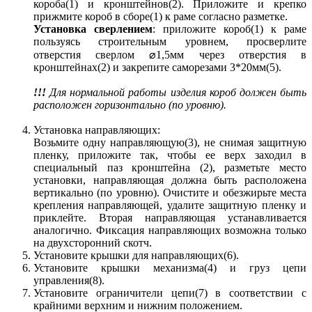
короба(1) и кронштейнов(2). Приложите и крепко
прижмите короб в сборе(1) к раме согласно разметке.
Установка сверлением
: приложите короб(1) к раме
пользуясь строительным уровнем, просверлите
отверстия сверлом ⌀1,5мм через отверстия в
кронштейнах(2) и закрепите саморезами 3*20мм(5).
!!!
Для нормальной работы изделия короб должен быть
расположен горизонтально (по уровню).
Установка направляющих:
Возьмите одну направляющую(3), не снимая защитную
пленку, приложите так, чтобы ее верх заходил в
специальный паз кронштейна (2), разметьте место
установки, направляющая должна быть расположена
вертикально (по уровню). Очистите и обезжирьте места
крепления направляющей, удалите защитную пленку и
приклейте. Вторая направляющая устанавливается
аналогично. Фиксация направляющих возможна только
на двухсторонний скотч.
Установите крышки для направляющих(6).
Установите крышки механизма(4) и груз цепи
управления(8).
Установите ограничители цепи(7) в соответствии с
крайними верхним и нижним положением.