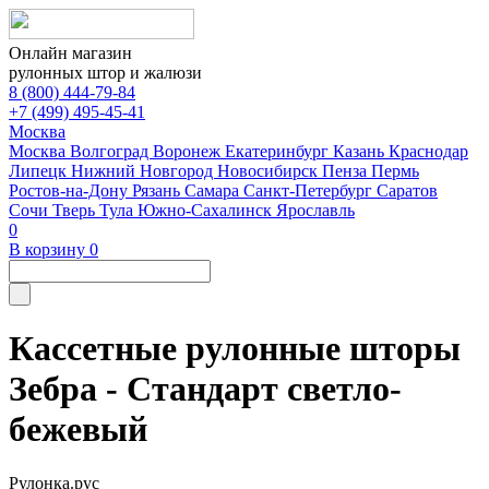
Онлайн магазин
рулонных штор и жалюзи
8 (800) 444-79-84
+7 (499) 495-45-41
Москва
Москва
Волгоград
Воронеж
Екатеринбург
Казань
Краснодар
Липецк
Нижний Новгород
Новосибирск
Пенза
Пермь
Ростов-на-Дону
Рязань
Самара
Санкт-Петербург
Саратов
Сочи
Тверь
Тула
Южно-Сахалинск
Ярославль
0
В корзину
0
Кассетные рулонные шторы
Зебра - Стандарт светло-
бежевый
Рулонка.рус