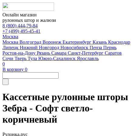
Онлайн магазин
рулонных штор и жалюзи
8 (800) 444-79-84
+7 (499) 495-45-41
Москва
Москва
Волгоград
Воронеж
Екатеринбург
Казань
Краснодар
Липецк
Нижний Новгород
Новосибирск
Пенза
Пермь
Ростов-на-Дону
Рязань
Самара
Санкт-Петербург
Саратов
Сочи
Тверь
Тула
Южно-Сахалинск
Ярославль
0
В корзину
0
Кассетные рулонные шторы
Зебра - Софт светло-
коричневый
Рулонка.рус