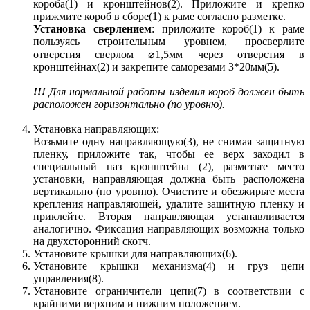
короба(1) и кронштейнов(2). Приложите и крепко
прижмите короб в сборе(1) к раме согласно разметке.
Установка сверлением
: приложите короб(1) к раме
пользуясь строительным уровнем, просверлите
отверстия сверлом ⌀1,5мм через отверстия в
кронштейнах(2) и закрепите саморезами 3*20мм(5).
!!!
Для нормальной работы изделия короб должен быть
расположен горизонтально (по уровню).
Установка направляющих:
Возьмите одну направляющую(3), не снимая защитную
пленку, приложите так, чтобы ее верх заходил в
специальный паз кронштейна (2), разметьте место
установки, направляющая должна быть расположена
вертикально (по уровню). Очистите и обезжирьте места
крепления направляющей, удалите защитную пленку и
приклейте. Вторая направляющая устанавливается
аналогично. Фиксация направляющих возможна только
на двухсторонний скотч.
Установите крышки для направляющих(6).
Установите крышки механизма(4) и груз цепи
управления(8).
Установите ограничители цепи(7) в соответствии с
крайними верхним и нижним положением.