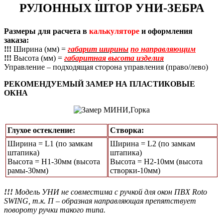
РУЛОННЫХ ШТОР УНИ-ЗЕБРА
Размеры для расчета в
калькуляторе
и оформления
заказа:
!!!
Ширина (мм) =
габарит ширины
по направляющим
!!!
Высота (мм) =
габаритная высота изделия
Управление – подходящая сторона управления (право/лево)
РЕКОМЕНДУЕМЫЙ ЗАМЕР НА ПЛАСТИКОВЫЕ
ОКНА
Глухое остекление:
Створка:
Ширина = L1 (по замкам
Ширина = L2 (по замкам
штапика)
штапика)
Высота = Н1-30мм (высота
Высота = H2-10мм (высота
рамы-30мм)
створки-10мм)
!!!
Модель УНИ не совместима с ручкой для окон ПВХ Roto
SWING, т.к. П – образная направляющая препятствует
повороту ручки такого типа.