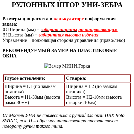
РУЛОННЫХ ШТОР УНИ-ЗЕБРА
Размеры для расчета в
калькуляторе
и оформления
заказа:
!!!
Ширина (мм) =
габарит ширины
по направляющим
!!!
Высота (мм) =
габаритная высота изделия
Управление – подходящая сторона управления (право/лево)
РЕКОМЕНДУЕМЫЙ ЗАМЕР НА ПЛАСТИКОВЫЕ
ОКНА
Глухое остекление:
Створка:
Ширина = L1 (по замкам
Ширина = L2 (по замкам
штапика)
штапика)
Высота = Н1-30мм (высота
Высота = H2-10мм (высота
рамы-30мм)
створки-10мм)
!!!
Модель УНИ не совместима с ручкой для окон ПВХ Roto
SWING, т.к. П – образная направляющая препятствует
повороту ручки такого типа.