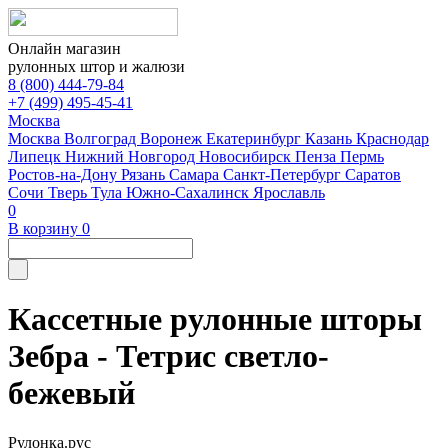
Онлайн магазин
рулонных штор и жалюзи
8 (800) 444-79-84
+7 (499) 495-45-41
Москва
Москва
Волгоград
Воронеж
Екатеринбург
Казань
Краснодар
Липецк
Нижний Новгород
Новосибирск
Пенза
Пермь
Ростов-на-Дону
Рязань
Самара
Санкт-Петербург
Саратов
Сочи
Тверь
Тула
Южно-Сахалинск
Ярославль
0
В корзину
0
Кассетные рулонные шторы
Зебра - Тетрис светло-
бежевый
Рулонка.рус