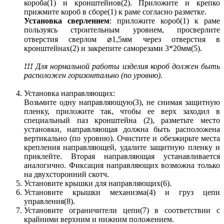
короба(1) и кронштейнов(2). Приложите и крепко
прижмите короб в сборе(1) к раме согласно разметке.
Установка сверлением
: приложите короб(1) к раме
пользуясь строительным уровнем, просверлите
отверстия сверлом ⌀1,5мм через отверстия в
кронштейнах(2) и закрепите саморезами 3*20мм(5).
!!!
Для нормальной работы изделия короб должен быть
расположен горизонтально (по уровню).
Установка направляющих:
Возьмите одну направляющую(3), не снимая защитную
пленку, приложите так, чтобы ее верх заходил в
специальный паз кронштейна (2), разметьте место
установки, направляющая должна быть расположена
вертикально (по уровню). Очистите и обезжирьте места
крепления направляющей, удалите защитную пленку и
приклейте. Вторая направляющая устанавливается
аналогично. Фиксация направляющих возможна только
на двухсторонний скотч.
Установите крышки для направляющих(6).
Установите крышки механизма(4) и груз цепи
управления(8).
Установите ограничители цепи(7) в соответствии с
крайними верхним и нижним положением.